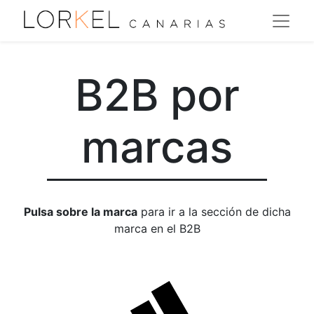
B2B por
marcas
Pulsa sobre la marca
para ir a la sección de dicha
marca en el B2B